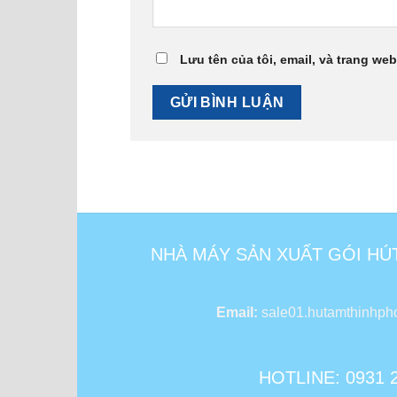
Lưu tên của tôi, email, và trang web
NHÀ MÁY SẢN XUẤT GÓI HÚ
Email:
sale01.hutamthinhp
HOTLINE: 0931 