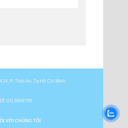
14, P. Thới An, Tp.Hồ Chí Minh.
T:
0313908706
ỐI VỚI CHÚNG TÔI