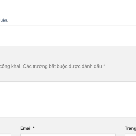
luận
.
công khai.
Các trường bắt buộc được đánh dấu
*
Email
*
Tran