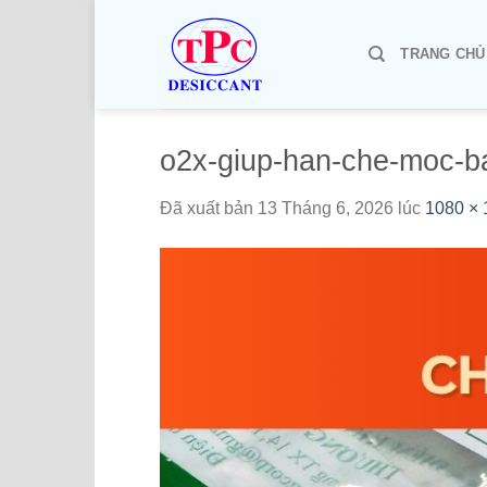
Chuyển
đến
TRANG CHỦ
nội
dung
o2x-giup-han-che-moc-ba
Đã xuất bản
13 Tháng 6, 2026
lúc
1080 × 