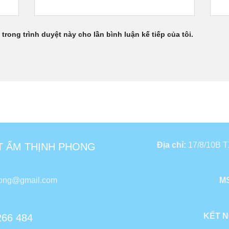
 trong trình duyệt này cho lần bình luận kế tiếp của tôi.
Địa chỉ:
17/8/10B TX
T ẨM THỊNH PHONG
hong@gmail.com
MS
KẾT N
266 484