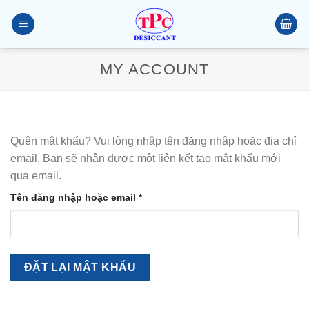
Chuyển
đến
nội
dung
MY ACCOUNT
Quên mật khẩu? Vui lòng nhập tên đăng nhập hoặc địa chỉ
email. Bạn sẽ nhận được một liên kết tạo mật khẩu mới
qua email.
Bắt
Tên đăng nhập hoặc email
*
buộc
ĐẶT LẠI MẬT KHẨU