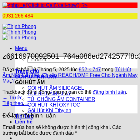
0931 266 484
Chuyển
đến
nội
dung
Menu
z6616970092501_764a086ed2742577f8c3
Tìm
kiếm:
Đã xuất bản
19 Tháng 5, 2025
lúc
852 × 747
trong
Túi Hút
Trang chủ
Ẩm Nào Đạt Tiêu Chuẩn REACH/DMF Free Cho Ngành May
GÓI HÚT KHÍ OXY
Mặc?
GÓI HÚT ẨM
GÓI HÚT ẨM SILICAGEL
Trackback đã bị đóng, nhưng bạn có thể
đăng bình luận
.
GÓI HÚT ẨM CLAY
←
Trước
TÚI CHỐNG ẨM CONTAINER
Tiếp theo
→
GÓI HÚT KHÍ OXYTOC
Gói Hút Khí Ethylen
Để lại một bình luận
Tin Tức
Liên hệ
Email của bạn sẽ không được hiển thị công khai.
Các
trường bắt buộc được đánh dấu
*