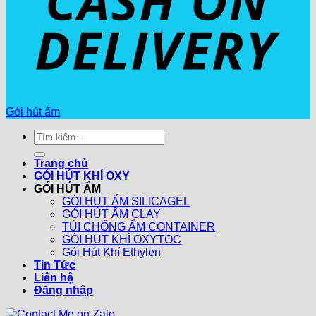
Gói hút ẩm
Tìm
kiếm:
Trang chủ
GÓI HÚT KHÍ OXY
GÓI HÚT ẨM
GÓI HÚT ẨM SILICAGEL
GÓI HÚT ẨM CLAY
TÚI CHỐNG ẨM CONTAINER
GÓI HÚT KHÍ OXYTOC
Gói Hút Khí Ethylen
Tin Tức
Liên hệ
Đăng nhập