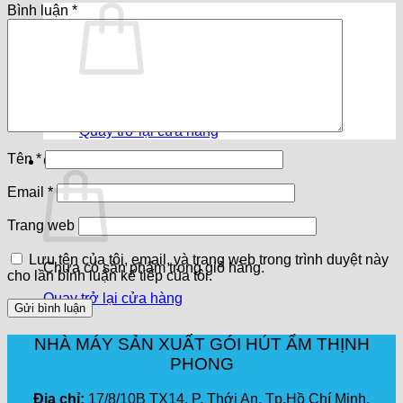
Bình luận
*
Chưa có sản phẩm trong giỏ hàng.
Quay trở lại cửa hàng
Tên
*
Giỏ hàng
Email
*
Trang web
Lưu tên của tôi, email, và trang web trong trình duyệt này
Chưa có sản phẩm trong giỏ hàng.
cho lần bình luận kế tiếp của tôi.
Quay trở lại cửa hàng
NHÀ MÁY SẢN XUẤT GÓI HÚT ẨM THỊNH
PHONG
Địa chỉ:
17/8/10B TX14, P. Thới An, Tp.Hồ Chí Minh.