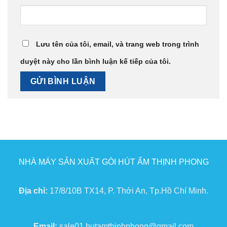
Lưu tên của tôi, email, và trang web trong trình
duyệt này cho lần bình luận kế tiếp của tôi.
NHÀ MÁY SẢN XUẤT GÓI HÚT ẨM THỊNH PHONG
Địa chỉ:
17/8/10B TX14, P. Thới An, Tp.Hồ Chí Minh.
Email:
sale01.hutamthinhphong@gmail.com