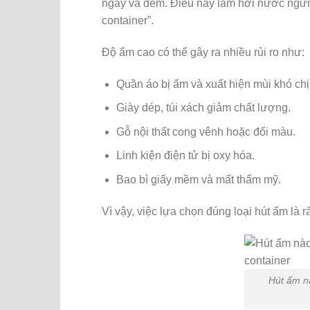
ngày và đêm. Điều này làm hơi nước ngưng
container”.
Độ ẩm cao có thể gây ra nhiều rủi ro như:
Quần áo bị ẩm và xuất hiện mùi khó chị
Giày dép, túi xách giảm chất lượng.
Gỗ nội thất cong vênh hoặc đổi màu.
Linh kiện điện tử bị oxy hóa.
Bao bì giấy mềm và mất thẩm mỹ.
Vì vậy, việc lựa chọn đúng loại hút ẩm là r
Hút ẩm n