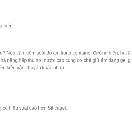
g biển.
ẩu? Nếu cần kiểm soát độ ẩm trong container đường biển, hút 
 Khả năng hấp thụ hơi nước cao cùng cơ chế giữ ẩm dạng gel g
iều kiện vận chuyển khác nhau.
 có hiệu suất cao hơn Silicagel.