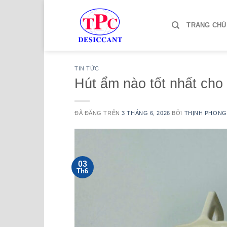
Chuyển
đến
TRANG CHỦ
nội
dung
TIN TỨC
Hút ẩm nào tốt nhất cho
ĐÃ ĐĂNG TRÊN
3 THÁNG 6, 2026
BỞI
THỊNH PHONG
03
Th6