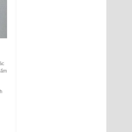
ác
ị ẩm
nh