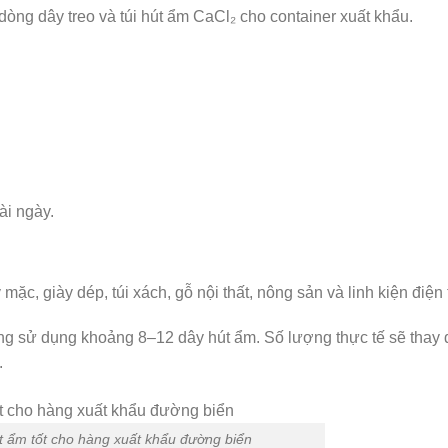
òng dây treo và túi hút ẩm CaCl₂ cho container xuất khẩu.
i ngày.
 giày dép, túi xách, gỗ nội thất, nông sản và linh kiện điện 
ờng sử dụng khoảng 8–12 dây hút ẩm. Số lượng thực tế sẽ thay 
.
t ẩm tốt cho hàng xuất khẩu đường biển