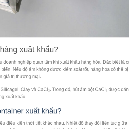
 hàng xuất khẩu?
u doanh nghiệp quan tâm khi xuất khẩu hàng hóa. Đặc biệt là c
biển. Nếu độ ẩm không được kiểm soát tốt, hàng hóa có thể b
giá trị thương mại.
ư Silicagel, Clay và CaCl₂. Trong đó, hút ẩm bột CaCl₂ được đá
ng xuất khẩu.
ontainer xuất khẩu?
u điều kiện thời tiết khác nhau. Nhiệt độ thay đổi liên tục giữa