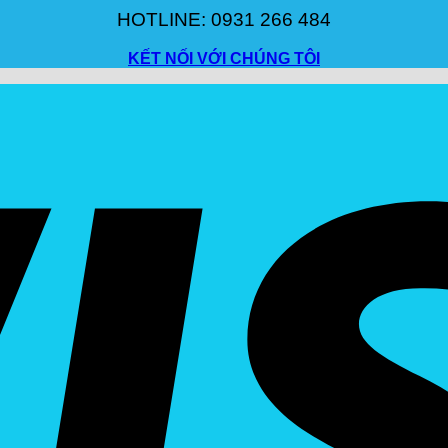
HOTLINE: 0931 266 484
KẾT NỐI VỚI CHÚNG TÔI