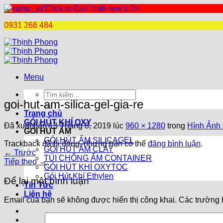
0931 266 484
Chuyển
đến
nội
dung
Menu
Tìm
goi-hut-am-silica-gel-gia-re
kiếm:
Trang chủ
GÓI HÚT KHÍ OXY
Đã xuất bản
13 Tháng 8, 2019
lúc
960 × 1280
trong
Hình Ảnh 
GÓI HÚT ẨM
GÓI HÚT ẨM SILICAGEL
Trackback đã bị đóng, nhưng bạn có thể
đăng bình luận
.
GÓI HÚT ẨM CLAY
←
Trước
TÚI CHỐNG ẨM CONTAINER
Tiếp theo
→
GÓI HÚT KHÍ OXYTOC
Gói Hút Khí Ethylen
Để lại một bình luận
Tin Tức
Liên hệ
Email của bạn sẽ không được hiển thị công khai.
Các trường 