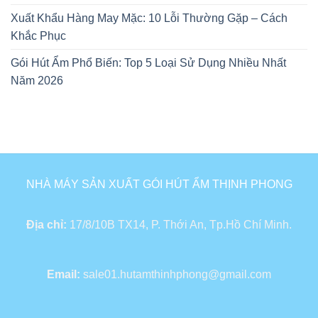
Xuất Khẩu Hàng May Mặc: 10 Lỗi Thường Gặp – Cách
Khắc Phục
Gói Hút Ẩm Phổ Biến: Top 5 Loại Sử Dụng Nhiều Nhất
Năm 2026
NHÀ MÁY SẢN XUẤT GÓI HÚT ẨM THỊNH PHONG
Địa chỉ:
17/8/10B TX14, P. Thới An, Tp.Hồ Chí Minh.
Email:
sale01.hutamthinhphong@gmail.com