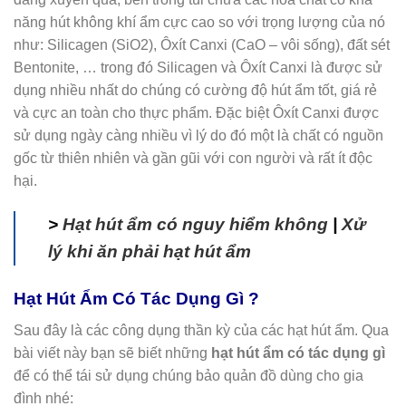
năng hút không khí ẩm cực cao so với trọng lượng của nó
như: Silicagen (SiO2), Ôxít Canxi (CaO – vôi sống), đất sét
Bentonite, … trong đó Silicagen và Ôxít Canxi là được sử
dụng nhiều nhất do chúng có cường độ hút ẩm tốt, giá rẻ
và cực an toàn cho thực phẩm. Đặc biệt Ôxít Canxi được
sử dụng ngày càng nhiều vì lý do đó một là chất có nguồn
gốc từ thiên nhiên và gần gũi với con người và rất ít độc
hại.
>
Hạt hút ẩm có nguy hiểm không
|
Xử
lý khi ăn phải hạt hút ẩm
Hạt Hút Ẩm Có Tác Dụng Gì ?
Sau đây là các công dụng thần kỳ của các hạt hút ẩm. Qua
bài viết này bạn sẽ biết những
hạt hút ẩm có tác dụng gì
để có thể tái sử dụng chúng bảo quản đồ dùng cho gia
đình nhé: