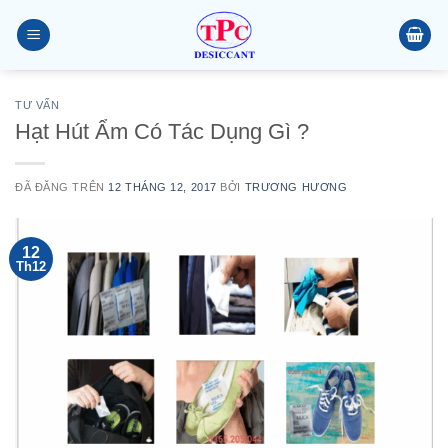
Chuyển
đến
nội
dung
TƯ VẤN
Hạt Hút Ẩm Có Tác Dụng Gì ?
ĐÃ ĐĂNG TRÊN
12 THÁNG 12, 2017
BỞI
TRƯƠNG HƯƠNG
12
Th12