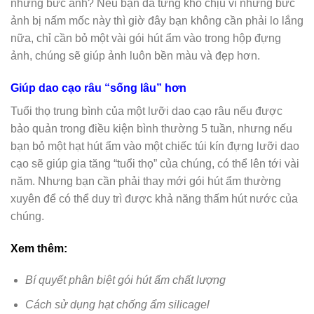
những bức ảnh? Nếu bạn đã từng khó chịu vì những bức
ảnh bị nấm mốc này thì giờ đây bạn không cần phải lo lắng
nữa, chỉ cần bỏ một vài gói hút ẩm vào trong hộp đựng
ảnh, chúng sẽ giúp ảnh luôn bền màu và đẹp hơn.
Giúp dao cạo râu “sống lâu” hơn
Tuổi thọ trung bình của một lưỡi dao cạo râu nếu được
bảo quản trong điều kiện bình thường 5 tuần, nhưng nếu
bạn bỏ một hạt hút ẩm vào một chiếc túi kín đựng lưỡi dao
cạo sẽ giúp gia tăng “tuổi thọ” của chúng, có thể lên tới vài
năm. Nhưng bạn cần phải thay mới gói hút ẩm thường
xuyên để có thể duy trì được khả năng thấm hút nước của
chúng.
Xem thêm:
Bí quyết phân biệt gói hút ẩm chất lượng
Cách sử dụng hạt chống ẩm silicagel