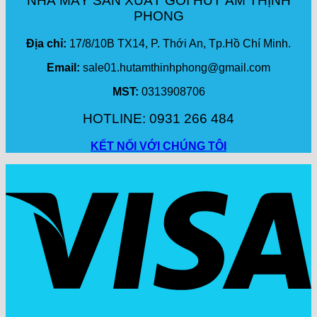
NHÀ MÁY SẢN XUẤT GÓI HÚT ẨM THỊNH
PHONG
Địa chỉ:
17/8/10B TX14, P. Thới An, Tp.Hồ Chí Minh.
Email:
sale01.hutamthinhphong@gmail.com
MST:
0313908706
HOTLINE: 0931 266 484
KẾT NỐI VỚI CHÚNG TÔI