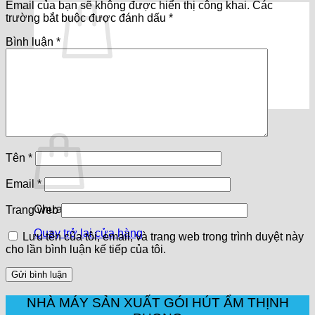
Email của bạn sẽ không được hiển thị công khai.
Các
trường bắt buộc được đánh dấu
*
Bình luận
*
Chưa có sản phẩm trong giỏ hàng.
Quay trở lại cửa hàng
Giỏ hàng
Tên
*
Email
*
Chưa có sản phẩm trong giỏ hàng.
Trang web
Quay trở lại cửa hàng
Lưu tên của tôi, email, và trang web trong trình duyệt này
cho lần bình luận kế tiếp của tôi.
NHÀ MÁY SẢN XUẤT GÓI HÚT ẨM THỊNH