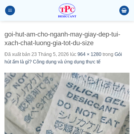
Chuyển
đến
nội
dung
goi-hut-am-cho-nganh-may-giay-dep-tui-
xach-chat-luong-gia-tot-du-size
Đã xuất bản
23 Tháng 5, 2026
lúc
964 × 1280
trong
Gói
hút ẩm là gì? Công dụng và ứng dụng thực tế