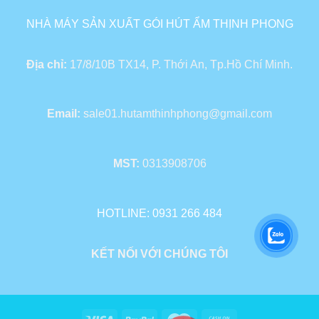
NHÀ MÁY SẢN XUẤT GÓI HÚT ẨM THỊNH PHONG
Địa chỉ:
17/8/10B TX14, P. Thới An, Tp.Hồ Chí Minh.
Email:
sale01.hutamthinhphong@gmail.com
MST:
0313908706
HOTLINE: 0931 266 484
KẾT NỐI VỚI CHÚNG TÔI