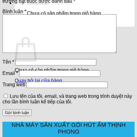
trường bắt buộc được đánh dấu
*
Bình luận
*
Chưa có sản phẩm trong giỏ hàng.
Quay trở lại cửa hàng
Giỏ hàng
Tên
*
Chưa có sản phẩm trong giỏ hàng.
Email
*
Quay trở lại cửa hàng
Trang web
Lưu tên của tôi, email, và trang web trong trình duyệt này
cho lần bình luận kế tiếp của tôi.
NHÀ MÁY SẢN XUẤT GÓI HÚT ẨM THỊNH
PHONG