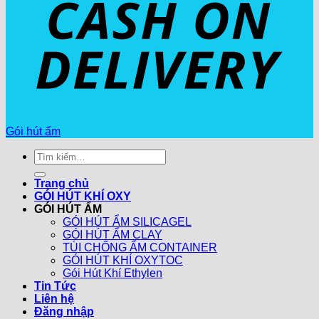
Gói hút ẩm
Tìm
kiếm:
Trang chủ
GÓI HÚT KHÍ OXY
GÓI HÚT ẨM
GÓI HÚT ẨM SILICAGEL
GÓI HÚT ẨM CLAY
TÚI CHỐNG ẨM CONTAINER
GÓI HÚT KHÍ OXYTOC
Gói Hút Khí Ethylen
Tin Tức
Liên hệ
Đăng nhập