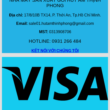
NHÀ MÁY SẢN XUẤT GÓI HÚT ẨM THỊNH
PHONG
Địa chỉ:
17/8/10B TX14, P. Thới An, Tp.Hồ Chí Minh.
Email:
sale01.hutamthinhphong@gmail.com
MST:
0313908706
HOTLINE: 0931 266 484
KẾT NỐI VỚI CHÚNG TÔI