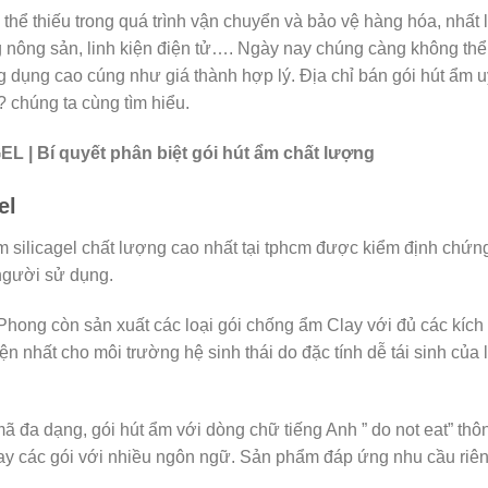
thể thiếu trong quá trình vận chuyển và bảo vệ hàng hóa, nhất 
 nông sản, linh kiện điện tử…. Ngày nay chúng càng không thể
ng dụng cao cúng như giá thành hợp lý. Địa chỉ bán gói hút ẩm u
? chúng ta cùng tìm hiểu.
L | Bí quyết phân biệt gói hút ẩm chất lượng
el
 silicagel chất lượng cao nhất tại tphcm được kiểm định chứn
 người sử dụng.
Phong còn sản xuất các loại gói chống ẩm Clay với đủ các kích
ện nhất cho môi trường hệ sinh thái do đặc tính dễ tái sinh của 
 đa dạng, gói hút ẩm với dòng chữ tiếng Anh ” do not eat” thô
hay các gói với nhiều ngôn ngữ. Sản phẩm đáp ứng nhu cầu riê