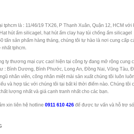
 tại tphcm là : 11/46/19 TX26, P Thạnh Xuân, Quận 12, HCM với
t hút ẩm silicagel, hạt hút ẩm clay hay túi chống ẩm silicagel
 50 tấn sản phẩm hàng tháng, chúng tôi tự hào là nơi cung cấp c
 nhất tphcm.
ng ty thương mại cực cao! hiện tại công ty đang mở rộng cung 
như : Bình Dương, Bình Phước, Long An, Đồng Nai, Vũng Tàu, 
ũ nhân viên, công nhân miệt mài sản xuất chúng tôi luôn luô
ểu và hợp tác với chúng tôi tại bất kì thời điểm nào. Chúng tôi
chất lượng nhất và giá cạnh tranh nhất cho các bạn.
m xin liên hệ hotline
0911 610 426
để được tư vấn và hỗ trợ 
G