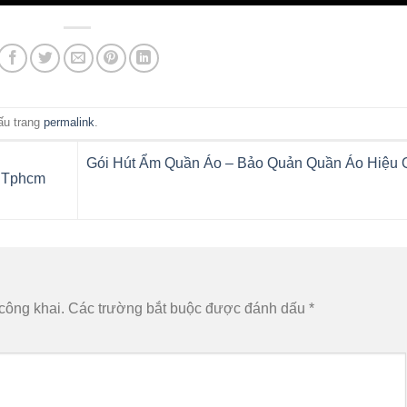
ấu trang
permalink
.
Gói Hút Ẩm Quần Áo – Bảo Quản Quần Áo Hiệu 
i Tphcm
công khai.
Các trường bắt buộc được đánh dấu
*