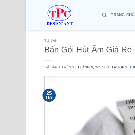
Chuyển
đến
TRANG CHỦ
nội
dung
TƯ VẤN
Bán Gói Hút Ẩm Giá Rẻ 
ĐÃ ĐĂNG TRÊN
25 THÁNG 9, 2017
BỞI
TRƯƠNG HƯ
25
Th9