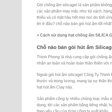
Gói chống ẩm silicagel là sản phẩm không 
các sản phẩm may mặc như túi xách, hàng
thiếu và có mặt hầu hết mọi nơi do tính ứ
tín ở đâu? chỗ nào bán gói hút ẩm tốt nhất
> Cách sử dụng hạt chống ẩm SILICA GE
Chỗ nào bán gói hút ẩm Silicag
Thịnh Phong là nhà cung cấp gói chống ẩm
nhận an toàn và hoàn toàn thân thiện với
Ngoài gói hút ẩm silicagel Công Ty Thịnh 
thước và trọng lượng, mang lại sự thân thi
hạt hút ẩm Clay này.
Sản phẩm công ty nhiều chủng loại, mẫu mã
dụng, tới các sản phẩm bằng tiếng nhật, 
theo yêu cầu của từng công ty xuất khẩu