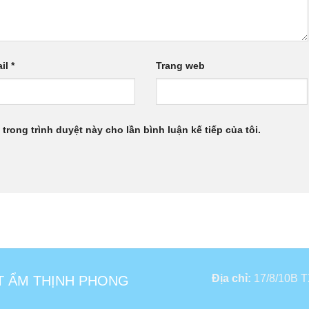
il
*
Trang web
 trong trình duyệt này cho lần bình luận kế tiếp của tôi.
Địa chỉ:
17/8/10B TX
T ẨM THỊNH PHONG