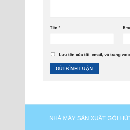
Tên
*
Ema
Lưu tên của tôi, email, và trang web
NHÀ MÁY SẢN XUẤT GÓI HÚ