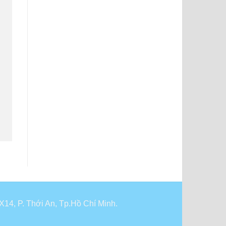
14, P. Thới An, Tp.Hồ Chí Minh.