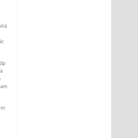
 khả
ác
cấp
Đà
n
 cam
sớm