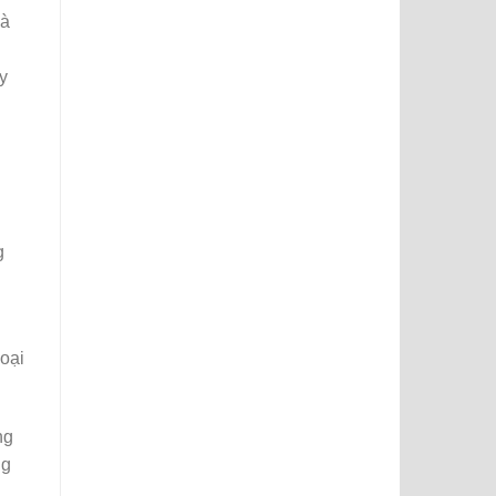
là
y
g
loại
ng
ng