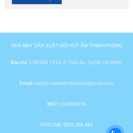
NHÀ MÁY SẢN XUẤT GÓI HÚT ẨM THỊNH PHONG
Địa chỉ:
17/8/10B TX14, P. Thới An, Tp.Hồ Chí Minh.
Email:
sale01.hutamthinhphong@gmail.com
MST:
0313908706
HOTLINE: 0931 266 484