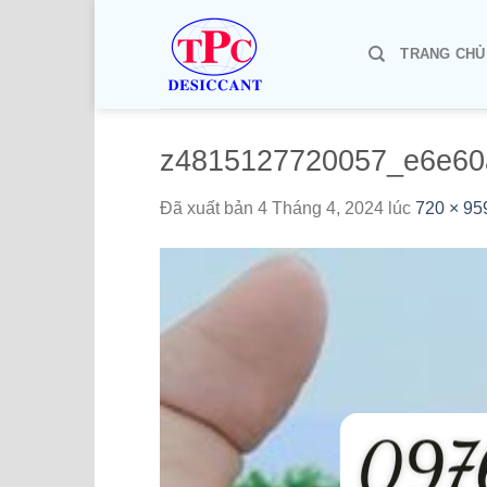
Chuyển
đến
TRANG CHỦ
nội
dung
z4815127720057_e6e60
Đã xuất bản
4 Tháng 4, 2024
lúc
720 × 95