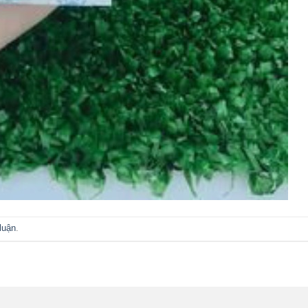
luận
.