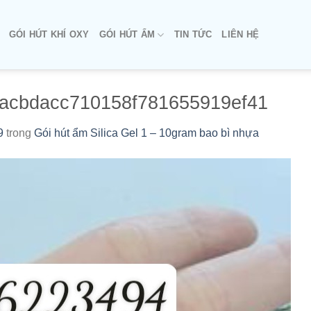
GÓI HÚT KHÍ OXY
GÓI HÚT ẨM
TIN TỨC
LIÊN HỆ
acbdacc710158f781655919ef41
9
trong
Gói hút ẩm Silica Gel 1 – 10gram bao bì nhựa