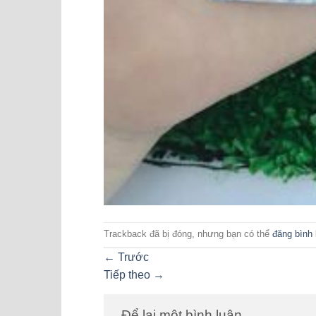
Trackback đã bị đóng, nhưng bạn có thể
đăng bình 
←
Trước
Tiếp theo
→
Để lại một bình luận