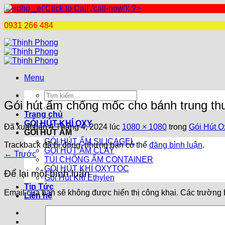
0931 266 484
Chuyển
đến
nội
dung
Menu
Tìm
Gói hút ẩm chống mốc cho bánh trung th
kiếm:
Trang chủ
GÓI HÚT KHÍ OXY
Đã xuất bản
4 Tháng 4, 2024
lúc
1080 × 1080
trong
Gói Hút O
GÓI HÚT ẨM
GÓI HÚT ẨM SILICAGEL
Trackback đã bị đóng, nhưng bạn có thể
đăng bình luận
.
GÓI HÚT ẨM CLAY
←
Trước
TÚI CHỐNG ẨM CONTAINER
GÓI HÚT KHÍ OXYTOC
Để lại một bình luận
Gói Hút Khí Ethylen
Tin Tức
Email của bạn sẽ không được hiển thị công khai.
Các trường 
Liên hệ