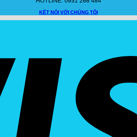
HOTLINE: 0931 266 484
KẾT NỐI VỚI CHÚNG TÔI