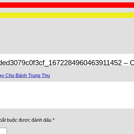
ded3079c0f3cf_1672284960463911452 – 
xy Cho Bánh Trung Thu
bắt buộc được đánh dấu
*