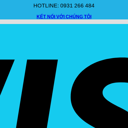
HOTLINE: 0931 266 484
KẾT NỐI VỚI CHÚNG TÔI