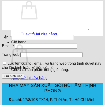
Chưa có sản phẩm trong giỏ hàng.
Quay trở lại cửa hàng
Tên
*
Giỏ hàng
Email
*
Trang web
Lưu tên của tôi, email, và trang web trong trình duyệt này
cho lần bình luận kế tiếp của tôi.
Chưa có sản phẩm trong giỏ hàng.
Quay trở lại cửa hàng
NHÀ MÁY SẢN XUẤT GÓI HÚT ẨM THỊNH
PHONG
Địa chỉ:
17/8/10B TX14, P. Thới An, Tp.Hồ Chí Minh.