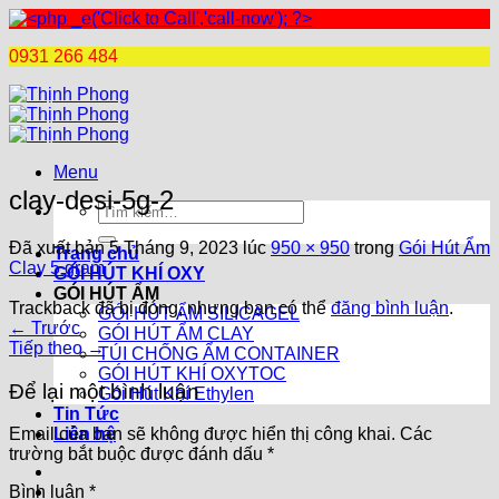
0931 266 484
Chuyển
đến
nội
dung
Menu
clay-desi-5g-2
Tìm
kiếm:
Đã xuất bản
5 Tháng 9, 2023
lúc
950 × 950
trong
Gói Hút Ẩm
Trang chủ
Clay 5 gram
GÓI HÚT KHÍ OXY
GÓI HÚT ẨM
Trackback đã bị đóng, nhưng bạn có thể
đăng bình luận
.
GÓI HÚT ẨM SILICAGEL
←
Trước
GÓI HÚT ẨM CLAY
Tiếp theo
→
TÚI CHỐNG ẨM CONTAINER
GÓI HÚT KHÍ OXYTOC
Để lại một bình luận
Gói Hút Khí Ethylen
Tin Tức
Liên hệ
Email của bạn sẽ không được hiển thị công khai.
Các
trường bắt buộc được đánh dấu
*
Bình luận
*