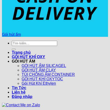
Gói hút ẩm
Tìm
kiếm:
Trang chủ
GÓI HÚT KHÍ OXY
GÓI HÚT ẨM
GÓI HÚT ẨM SILICAGEL
GÓI HÚT ẨM CLAY
TÚI CHỐNG ẨM CONTAINER
GÓI HÚT KHÍ OXYTOC
Gói Hút Khí Ethylen
Tin Tức
Liên hệ
Đăng nhập