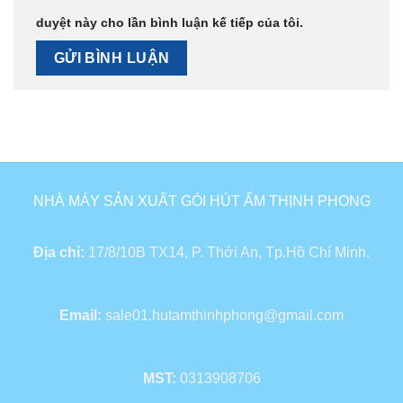
duyệt này cho lần bình luận kế tiếp của tôi.
NHÀ MÁY SẢN XUẤT GÓI HÚT ẨM THỊNH PHONG
Địa chỉ:
17/8/10B TX14, P. Thới An, Tp.Hồ Chí Minh.
Email:
sale01.hutamthinhphong@gmail.com
MST:
0313908706