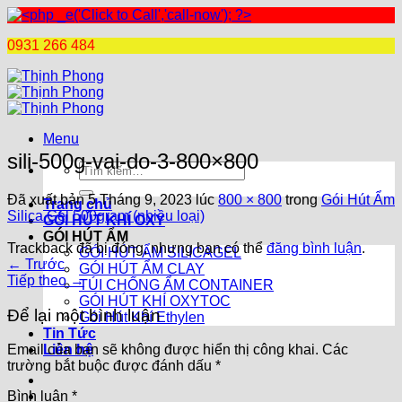
0931 266 484
Chuyển
đến
nội
dung
Menu
sili-500g-vai-do-3-800×800
Tìm
kiếm:
Đã xuất bản
5 Tháng 9, 2023
lúc
800 × 800
trong
Gói Hút Ẩm
Trang chủ
Silica Gel 500gram (nhiều loại)
GÓI HÚT KHÍ OXY
GÓI HÚT ẨM
Trackback đã bị đóng, nhưng bạn có thể
đăng bình luận
.
GÓI HÚT ẨM SILICAGEL
←
Trước
GÓI HÚT ẨM CLAY
Tiếp theo
→
TÚI CHỐNG ẨM CONTAINER
GÓI HÚT KHÍ OXYTOC
Để lại một bình luận
Gói Hút Khí Ethylen
Tin Tức
Liên hệ
Email của bạn sẽ không được hiển thị công khai.
Các
trường bắt buộc được đánh dấu
*
Bình luận
*