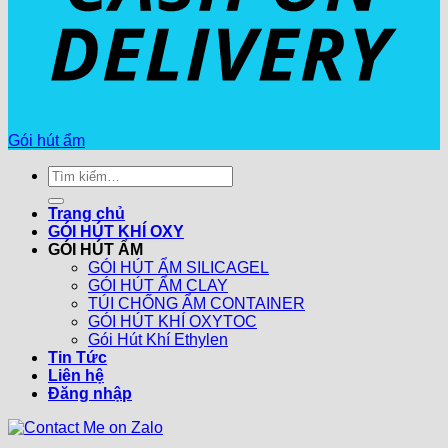
Gói hút ẩm
Tìm
kiếm:
Trang chủ
GÓI HÚT KHÍ OXY
GÓI HÚT ẨM
GÓI HÚT ẨM SILICAGEL
GÓI HÚT ẨM CLAY
TÚI CHỐNG ẨM CONTAINER
GÓI HÚT KHÍ OXYTOC
Gói Hút Khí Ethylen
Tin Tức
Liên hệ
Đăng nhập