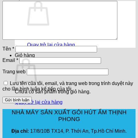
Chưa có sản phẩm trong giỏ hàng.
Quay trở lại cửa hàng
Tên
*
Giỏ hàng
Email
*
Trang web
Lưu tên của tôi, email, và trang web trong trình duyệt này
cho lần bình luận kế tiếp của tôi.
Chưa có sản phẩm trong giỏ hàng.
Quay trở lại cửa hàng
NHÀ MÁY SẢN XUẤT GÓI HÚT ẨM THỊNH
PHONG
Địa chỉ:
17/8/10B TX14, P. Thới An, Tp.Hồ Chí Minh.