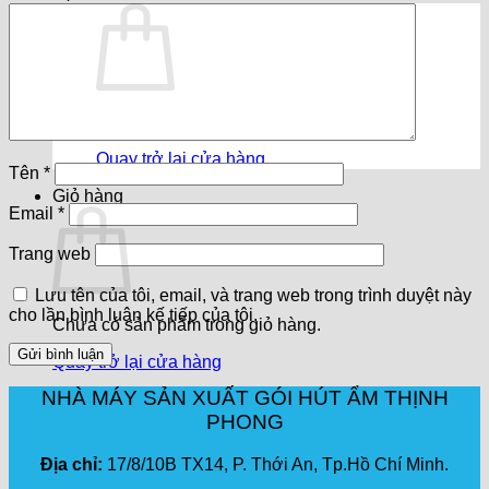
Chưa có sản phẩm trong giỏ hàng.
Quay trở lại cửa hàng
Tên
*
Giỏ hàng
Email
*
Trang web
Lưu tên của tôi, email, và trang web trong trình duyệt này
cho lần bình luận kế tiếp của tôi.
Chưa có sản phẩm trong giỏ hàng.
Quay trở lại cửa hàng
NHÀ MÁY SẢN XUẤT GÓI HÚT ẨM THỊNH
PHONG
Địa chỉ:
17/8/10B TX14, P. Thới An, Tp.Hồ Chí Minh.