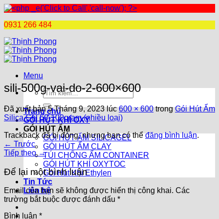
0931 266 484
Chuyển
đến
nội
dung
Menu
sili-500g-vai-do-2-600×600
Tìm
kiếm:
Đã xuất bản
5 Tháng 9, 2023
lúc
600 × 600
trong
Gói Hút Ẩm
Trang chủ
Silica Gel 50-100gram (nhiều loại)
GÓI HÚT KHÍ OXY
GÓI HÚT ẨM
Trackback đã bị đóng, nhưng bạn có thể
đăng bình luận
.
GÓI HÚT ẨM SILICAGEL
←
Trước
GÓI HÚT ẨM CLAY
Tiếp theo
→
TÚI CHỐNG ẨM CONTAINER
GÓI HÚT KHÍ OXYTOC
Để lại một bình luận
Gói Hút Khí Ethylen
Tin Tức
Liên hệ
Email của bạn sẽ không được hiển thị công khai.
Các
trường bắt buộc được đánh dấu
*
Bình luận
*