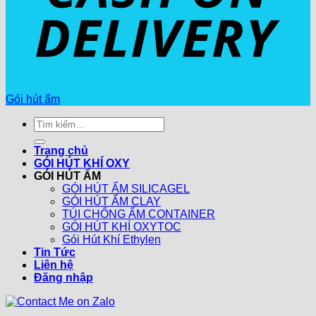
Gói hút ẩm
Tìm
kiếm:
Trang chủ
GÓI HÚT KHÍ OXY
GÓI HÚT ẨM
GÓI HÚT ẨM SILICAGEL
GÓI HÚT ẨM CLAY
TÚI CHỐNG ẨM CONTAINER
GÓI HÚT KHÍ OXYTOC
Gói Hút Khí Ethylen
Tin Tức
Liên hệ
Đăng nhập