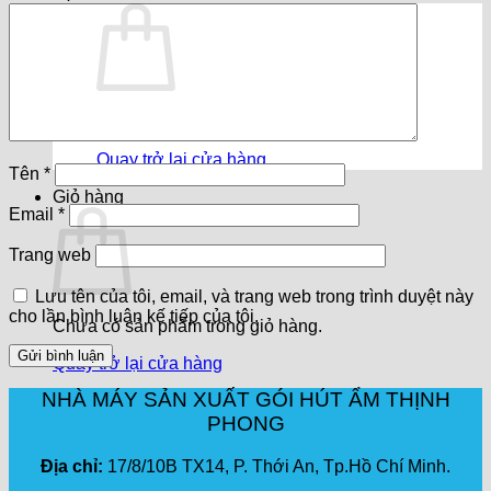
Chưa có sản phẩm trong giỏ hàng.
Quay trở lại cửa hàng
Tên
*
Giỏ hàng
Email
*
Trang web
Lưu tên của tôi, email, và trang web trong trình duyệt này
cho lần bình luận kế tiếp của tôi.
Chưa có sản phẩm trong giỏ hàng.
Quay trở lại cửa hàng
NHÀ MÁY SẢN XUẤT GÓI HÚT ẨM THỊNH
PHONG
Địa chỉ:
17/8/10B TX14, P. Thới An, Tp.Hồ Chí Minh.