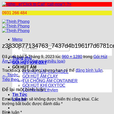
0931 266 484
Chuyển
đến
nội
dung
Menu
z3830877134763_7437d4b1961f7d6781c
Tìm
kiếm:
Đã xuất bản
5 Tháng 9, 2023
lúc
960 × 1280
trong
Gói Hút
Trang chủ
Ẩm Silica Gel 500gram (nhiều loại)
GÓI HÚT KHÍ OXY
GÓI HÚT ẨM
Trackback đã bị đóng, nhưng bạn có thể
đăng bình luận
.
GÓI HÚT ẨM SILICAGEL
←
Trước
GÓI HÚT ẨM CLAY
Tiếp theo
→
TÚI CHỐNG ẨM CONTAINER
GÓI HÚT KHÍ OXYTOC
Để lại một bình luận
Gói Hút Khí Ethylen
Tin Tức
Liên hệ
Email của bạn sẽ không được hiển thị công khai.
Các
trường bắt buộc được đánh dấu
*
Bình luận
*