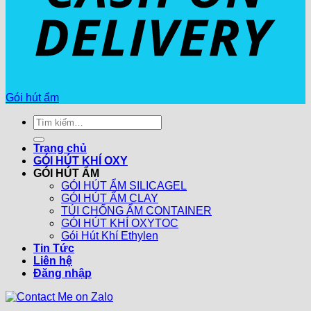
Gói hút ẩm
Tìm
kiếm:
Trang chủ
GÓI HÚT KHÍ OXY
GÓI HÚT ẨM
GÓI HÚT ẨM SILICAGEL
GÓI HÚT ẨM CLAY
TÚI CHỐNG ẨM CONTAINER
GÓI HÚT KHÍ OXYTOC
Gói Hút Khí Ethylen
Tin Tức
Liên hệ
Đăng nhập