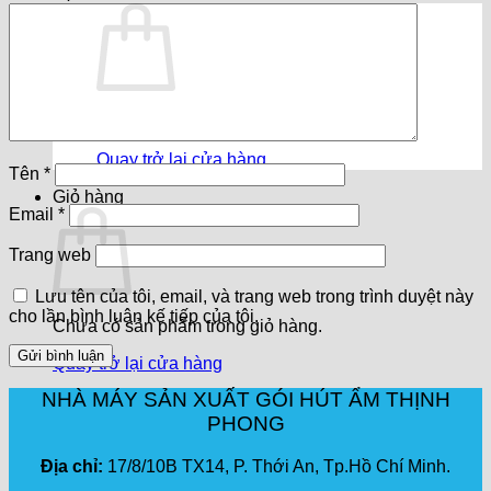
Chưa có sản phẩm trong giỏ hàng.
Quay trở lại cửa hàng
Tên
*
Giỏ hàng
Email
*
Trang web
Lưu tên của tôi, email, và trang web trong trình duyệt này
cho lần bình luận kế tiếp của tôi.
Chưa có sản phẩm trong giỏ hàng.
Quay trở lại cửa hàng
NHÀ MÁY SẢN XUẤT GÓI HÚT ẨM THỊNH
PHONG
Địa chỉ:
17/8/10B TX14, P. Thới An, Tp.Hồ Chí Minh.