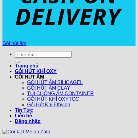
Gói hút ẩm
Tìm
kiếm:
Trang chủ
GÓI HÚT KHÍ OXY
GÓI HÚT ẨM
GÓI HÚT ẨM SILICAGEL
GÓI HÚT ẨM CLAY
TÚI CHỐNG ẨM CONTAINER
GÓI HÚT KHÍ OXYTOC
Gói Hút Khí Ethylen
Tin Tức
Liên hệ
Đăng nhập