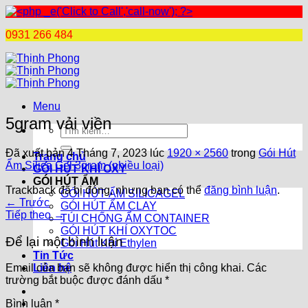
0931 266 484
Chuyển
đến
nội
dung
Menu
5gram vải viền
Tìm
kiếm:
Đã xuất bản
4 Tháng 7, 2023
lúc
1920 × 2560
trong
Gói Hút
Trang chủ
Ẩm Silica Gel 3gram (nhiều loại)
GÓI HÚT KHÍ OXY
GÓI HÚT ẨM
Trackback đã bị đóng, nhưng bạn có thể
đăng bình luận
.
GÓI HÚT ẨM SILICAGEL
←
Trước
GÓI HÚT ẨM CLAY
Tiếp theo
→
TÚI CHỐNG ẨM CONTAINER
GÓI HÚT KHÍ OXYTOC
Để lại một bình luận
Gói Hút Khí Ethylen
Tin Tức
Liên hệ
Email của bạn sẽ không được hiển thị công khai.
Các
trường bắt buộc được đánh dấu
*
Bình luận
*