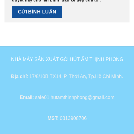
duyệt này cho lần bình luận kế tiếp của tôi.
NHÀ MÁY SẢN XUẤT GÓI HÚT ẨM THỊNH PHONG
Địa chỉ:
17/8/10B TX14, P. Thới An, Tp.Hồ Chí Minh.
Email:
sale01.hutamthinhphong@gmail.com
MST:
0313908706