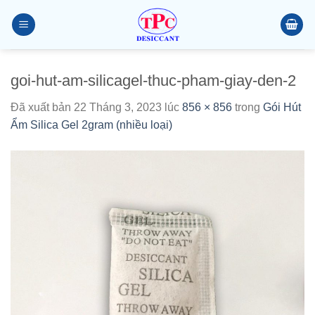
Chuyển
đến
nội
dung
goi-hut-am-silicagel-thuc-pham-giay-den-2
Đã xuất bản
22 Tháng 3, 2023
lúc
856 × 856
trong
Gói Hút
Ẩm Silica Gel 2gram (nhiều loại)