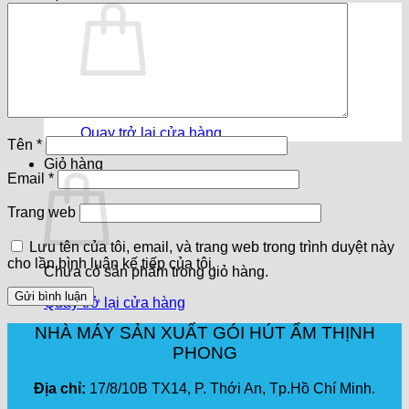
Chưa có sản phẩm trong giỏ hàng.
Quay trở lại cửa hàng
Tên
*
Giỏ hàng
Email
*
Trang web
Lưu tên của tôi, email, và trang web trong trình duyệt này
cho lần bình luận kế tiếp của tôi.
Chưa có sản phẩm trong giỏ hàng.
Quay trở lại cửa hàng
NHÀ MÁY SẢN XUẤT GÓI HÚT ẨM THỊNH
PHONG
Địa chỉ:
17/8/10B TX14, P. Thới An, Tp.Hồ Chí Minh.