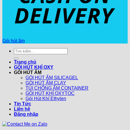
Gói hút ẩm
Tìm
kiếm:
Trang chủ
GÓI HÚT KHÍ OXY
GÓI HÚT ẨM
GÓI HÚT ẨM SILICAGEL
GÓI HÚT ẨM CLAY
TÚI CHỐNG ẨM CONTAINER
GÓI HÚT KHÍ OXYTOC
Gói Hút Khí Ethylen
Tin Tức
Liên hệ
Đăng nhập