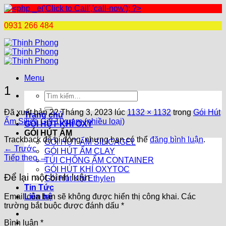
0931 266 484
Chuyển
đến
nội
dung
Menu
1
Tìm
kiếm:
Đã xuất bản
22 Tháng 3, 2023
lúc
1132 × 1132
trong
Gói Hút
Trang chủ
Ẩm Silica Gel 10gram (nhiều loại)
GÓI HÚT KHÍ OXY
GÓI HÚT ẨM
Trackback đã bị đóng, nhưng bạn có thể
đăng bình luận
.
GÓI HÚT ẨM SILICAGEL
←
Trước
GÓI HÚT ẨM CLAY
Tiếp theo
→
TÚI CHỐNG ẨM CONTAINER
GÓI HÚT KHÍ OXYTOC
Để lại một bình luận
Gói Hút Khí Ethylen
Tin Tức
Liên hệ
Email của bạn sẽ không được hiển thị công khai.
Các
trường bắt buộc được đánh dấu
*
Bình luận
*