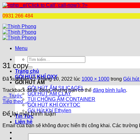
0931 266 484
Chuyển
đến
nội
dung
Menu
Tìm
31 copy
kiếm:
Trang chủ
GÓI HÚT KHÍ OXY
Đã xuất bản
27 Tháng 10, 2022
lúc
1000 × 1000
trong
Gói hút
GÓI HÚT ẨM
GÓI HÚT ẨM SILICAGEL
Trackback đã bị đóng, nhưng bạn có thể
đăng bình luận
.
GÓI HÚT ẨM CLAY
←
Trước
TÚI CHỐNG ẨM CONTAINER
Tiếp theo
→
GÓI HÚT KHÍ OXYTOC
Gói Hút Khí Ethylen
Để lại một bình luận
Tin Tức
Liên hệ
Email của bạn sẽ không được hiển thị công khai.
Các trường 