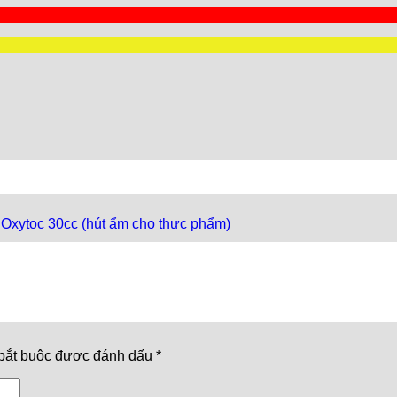
 Oxytoc 30cc (hút ẩm cho thực phẩm)
bắt buộc được đánh dấu
*