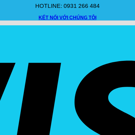
HOTLINE: 0931 266 484
KẾT NỐI VỚI CHÚNG TÔI