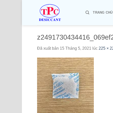
Chuyển
đến
TRANG CHỦ
nội
dung
z2491730434416_069ef
Đã xuất bản
15 Tháng 5, 2021
lúc
225 × 2