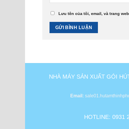
Lưu tên của tôi, email, và trang web
NHÀ MÁY SẢN XUẤT GÓI HÚ
Email:
sale01.hutamthinhp
HOTLINE: 0931 