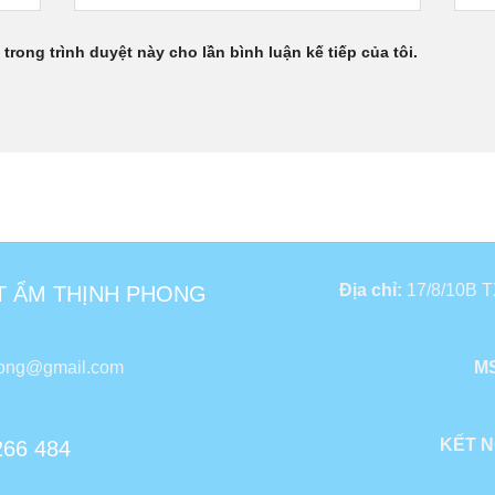
 trong trình duyệt này cho lần bình luận kế tiếp của tôi.
Địa chỉ:
17/8/10B TX
T ẨM THỊNH PHONG
hong@gmail.com
MS
KẾT N
266 484