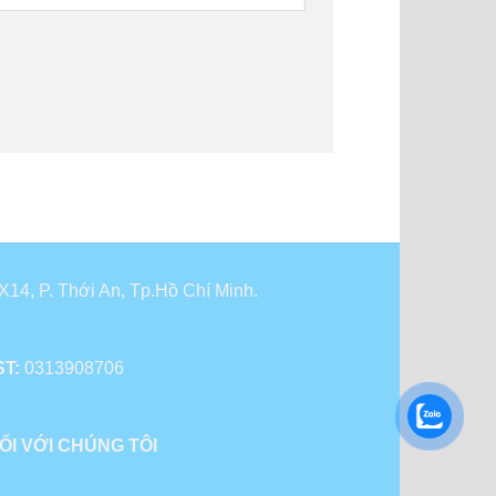
14, P. Thới An, Tp.Hồ Chí Minh.
T:
0313908706
ỐI VỚI CHÚNG TÔI