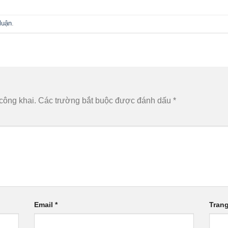
luận
.
công khai.
Các trường bắt buộc được đánh dấu
*
Email
*
Tran