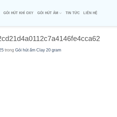
GÓI HÚT KHÍ OXY
GÓI HÚT ẨM
TIN TỨC
LIÊN HỆ
2cd21d4a0112c7a4146fe4cca62
25
trong
Gói hút ẩm Clay 20 gram