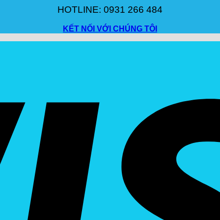
HOTLINE: 0931 266 484
KẾT NỐI VỚI CHÚNG TÔI