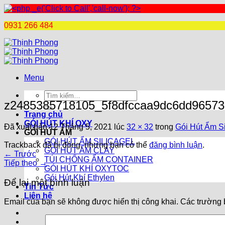
0931 266 484
Chuyển
đến
nội
dung
Menu
Tìm
z2485385718105_5f8dfccaa9dc6dd96573
kiếm:
Trang chủ
GÓI HÚT KHÍ OXY
Đã xuất bản
12 Tháng 5, 2021
lúc
32 × 32
trong
Gói Hút Ẩm Si
GÓI HÚT ẨM
GÓI HÚT ẨM SILICAGEL
Trackback đã bị đóng, nhưng bạn có thể
đăng bình luận
.
GÓI HÚT ẨM CLAY
←
Trước
TÚI CHỐNG ẨM CONTAINER
Tiếp theo
→
GÓI HÚT KHÍ OXYTOC
Gói Hút Khí Ethylen
Để lại một bình luận
Tin Tức
Liên hệ
Email của bạn sẽ không được hiển thị công khai.
Các trường 