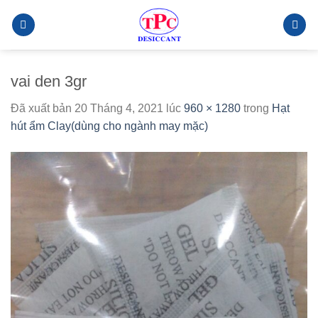
Chuyển
đến
nội
dung
vai den 3gr
Đã xuất bản
20 Tháng 4, 2021
lúc
960 × 1280
trong
Hạt
hút ẩm Clay(dùng cho ngành may mặc)