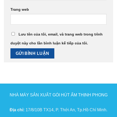
Trang web
Lưu tên của tôi, email, và trang web trong trình
duyệt này cho lần bình luận kế tiếp của tôi.
NHÀ MÁY SẢN XUẤT GÓI HÚT ẨM THỊNH PHONG
Địa chỉ:
17/8/10B TX14, P. Thới An, Tp.Hồ Chí Minh.