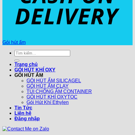
Gói hút ẩm
Tìm
kiếm:
Trang chủ
GÓI HÚT KHÍ OXY
GÓI HÚT ẨM
GÓI HÚT ẨM SILICAGEL
GÓI HÚT ẨM CLAY
TÚI CHỐNG ẨM CONTAINER
GÓI HÚT KHÍ OXYTOC
Gói Hút Khí Ethylen
Tin Tức
Liên hệ
Đăng nhập