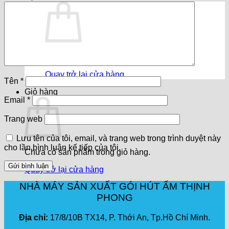
Chưa có sản phẩm trong giỏ hàng.
Quay trở lại cửa hàng
Tên
*
Giỏ hàng
Email
*
Trang web
Lưu tên của tôi, email, và trang web trong trình duyệt này
cho lần bình luận kế tiếp của tôi.
Chưa có sản phẩm trong giỏ hàng.
Quay trở lại cửa hàng
NHÀ MÁY SẢN XUẤT GÓI HÚT ẨM THỊNH
PHONG
Địa chỉ:
17/8/10B TX14, P. Thới An, Tp.Hồ Chí Minh.