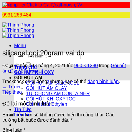
0931 266 484
Chuyển
đến
nội
dung
Menu
silicagel goi 20gram vai do
Tìm
kiếm:
Đã xuất bản
19 Tháng 4, 2021
lúc
960 × 1280
trong
Gói hút
Trang chủ
ẩm Clay 20 gram
GÓI HÚT KHÍ OXY
GÓI HÚT ẨM
Trackback đã bị đóng, nhưng bạn có thể
đăng bình luận
.
GÓI HÚT ẨM SILICAGEL
←
Trước
GÓI HÚT ẨM CLAY
Tiếp theo
→
TÚI CHỐNG ẨM CONTAINER
GÓI HÚT KHÍ OXYTOC
Để lại một bình luận
Gói Hút Khí Ethylen
Tin Tức
Liên hệ
Email của bạn sẽ không được hiển thị công khai.
Các
trường bắt buộc được đánh dấu
*
Bình luận
*