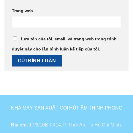
Trang web
Lưu tên của tôi, email, và trang web trong trình
duyệt này cho lần bình luận kế tiếp của tôi.
NHÀ MÁY SẢN XUẤT GÓI HÚT ẨM THỊNH PHONG
Địa chỉ:
17/8/10B TX14, P. Thới An, Tp.Hồ Chí Minh.