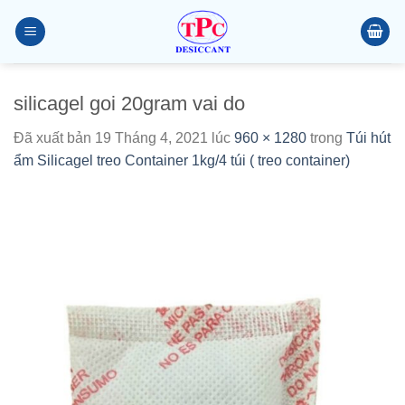
Chuyển
đến
nội
dung
silicagel goi 20gram vai do
Đã xuất bản
19 Tháng 4, 2021
lúc
960 × 1280
trong
Túi hút
ẩm Silicagel treo Container 1kg/4 túi ( treo container)