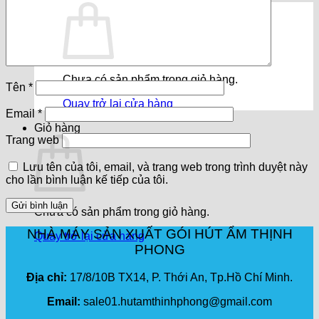
Chưa có sản phẩm trong giỏ hàng.
Tên
*
Quay trở lại cửa hàng
Email
*
Giỏ hàng
Trang web
Lưu tên của tôi, email, và trang web trong trình duyệt này
cho lần bình luận kế tiếp của tôi.
Chưa có sản phẩm trong giỏ hàng.
NHÀ MÁY SẢN XUẤT GÓI HÚT ẨM THỊNH
Quay trở lại cửa hàng
PHONG
Địa chỉ:
17/8/10B TX14, P. Thới An, Tp.Hồ Chí Minh.
Email:
sale01.hutamthinhphong@gmail.com