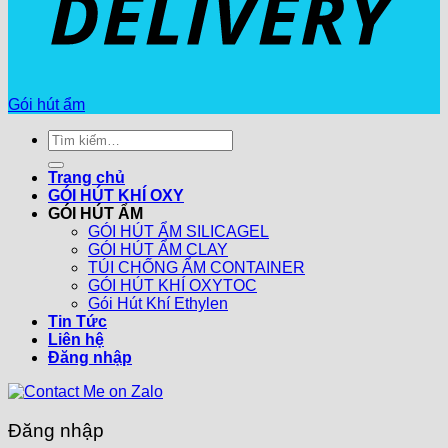
Gói hút ẩm
Tìm
kiếm:
Trang chủ
GÓI HÚT KHÍ OXY
GÓI HÚT ẨM
GÓI HÚT ẨM SILICAGEL
GÓI HÚT ẨM CLAY
TÚI CHỐNG ẨM CONTAINER
GÓI HÚT KHÍ OXYTOC
Gói Hút Khí Ethylen
Tin Tức
Liên hệ
Đăng nhập
Đăng nhập