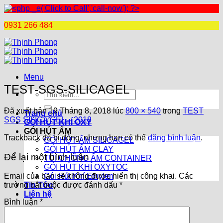
0931 266 484
Chuyển
đến
nội
dung
Menu
TEST-SGS-SILICAGEL
Tìm
kiếm:
Đã xuất bản
19 Tháng 8, 2018
lúc
800 × 540
trong
TEST
Trang chủ
SGS SILICA GEL – 2018
GÓI HÚT KHÍ OXY
GÓI HÚT ẨM
Trackback đã bị đóng, nhưng bạn có thể
đăng bình luận
.
GÓI HÚT ẨM SILICAGEL
GÓI HÚT ẨM CLAY
Để lại một bình luận
TÚI CHỐNG ẨM CONTAINER
GÓI HÚT KHÍ OXYTOC
Gói Hút Khí Ethylen
Email của bạn sẽ không được hiển thị công khai.
Các
Tin Tức
trường bắt buộc được đánh dấu
*
Liên hệ
Bình luận
*