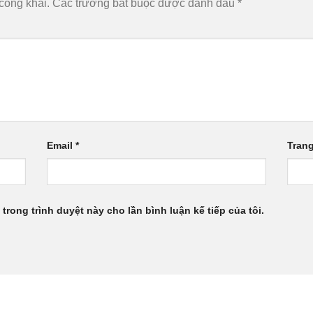
công khai.
Các trường bắt buộc được đánh dấu
*
Email
*
Tran
 trong trình duyệt này cho lần bình luận kế tiếp của tôi.