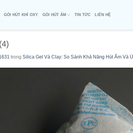
GÓI HÚT KHÍ OXY
GÓI HÚT ẨM
TIN TỨC
LIÊN HỆ
(4)
1631
trong
Silica Gel Và Clay: So Sánh Khả Năng Hút Ẩm Và