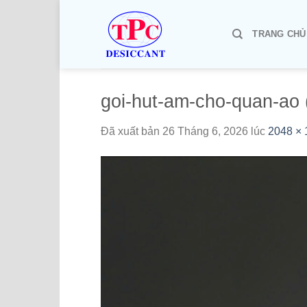
Chuyển
đến
TRANG CHỦ
nội
dung
goi-hut-am-cho-quan-ao 
Đã xuất bản
26 Tháng 6, 2026
lúc
2048 × 