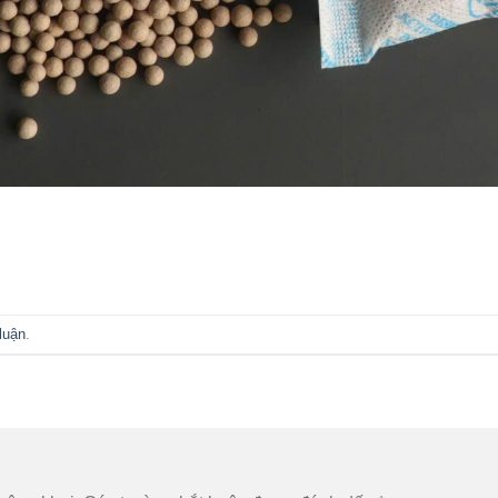
luận
.