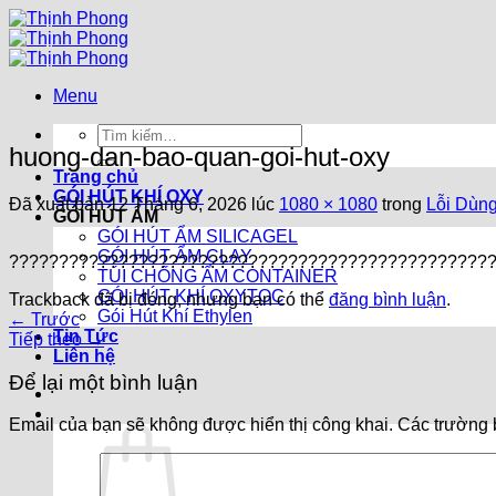
Chuyển
đến
nội
dung
Menu
Tìm
huong-dan-bao-quan-goi-hut-oxy
kiếm:
Trang chủ
GÓI HÚT KHÍ OXY
Đã xuất bản
12 Tháng 6, 2026
lúc
1080 × 1080
trong
Lỗi Dùn
GÓI HÚT ẨM
GÓI HÚT ẨM SILICAGEL
GÓI HÚT ẨM CLAY
????????????????????????????????????????????????
TÚI CHỐNG ẨM CONTAINER
GÓI HÚT KHÍ OXYTOC
Trackback đã bị đóng, nhưng bạn có thể
đăng bình luận
.
Gói Hút Khí Ethylen
←
Trước
Tin Tức
Tiếp theo
→
Liên hệ
Để lại một bình luận
Email của bạn sẽ không được hiển thị công khai.
Các trường 