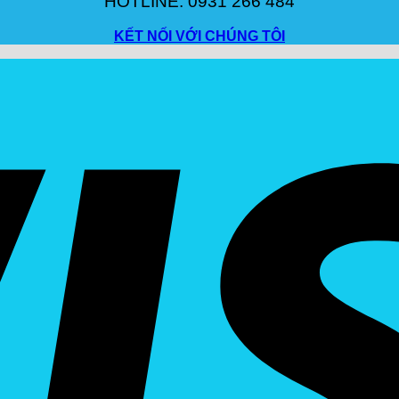
HOTLINE: 0931 266 484
KẾT NỐI VỚI CHÚNG TÔI