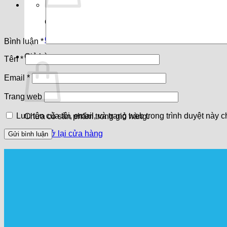
Chưa có sản phẩm trong giỏ hàng.
Quay trở lại cửa hàng
Bình luận
*
Giỏ hàng
Tên
*
Email
*
Trang web
Lưu tên của tôi, email, và trang web trong trình duyệt này ch
Chưa có sản phẩm trong giỏ hàng.
Quay trở lại cửa hàng