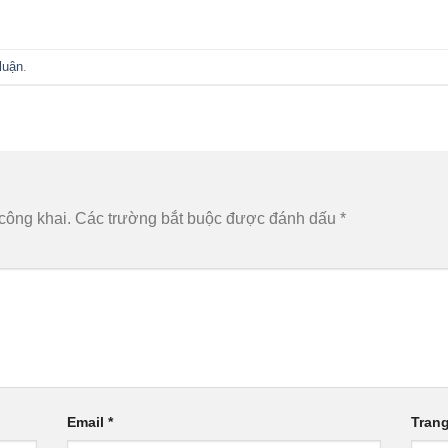
luận
.
công khai.
Các trường bắt buộc được đánh dấu
*
Email
*
Tran