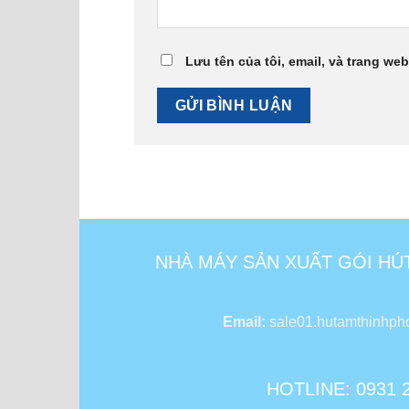
Lưu tên của tôi, email, và trang web
NHÀ MÁY SẢN XUẤT GÓI HÚ
Email:
sale01.hutamthinhp
HOTLINE: 0931 