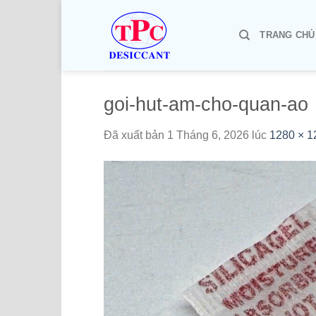
Chuyển
đến
TRANG CHỦ
nội
dung
goi-hut-am-cho-quan-ao
Đã xuất bản
1 Tháng 6, 2026
lúc
1280 × 1