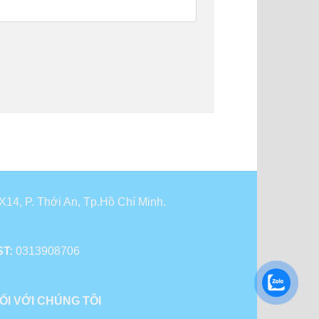
14, P. Thới An, Tp.Hồ Chí Minh.
T:
0313908706
ỐI VỚI CHÚNG TÔI