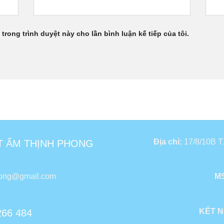
 trong trình duyệt này cho lần bình luận kế tiếp của tôi.
Địa chỉ:
17/8/10B TX
T ẨM THỊNH PHONG
hong@gmail.com
MS
KẾT N
266 484