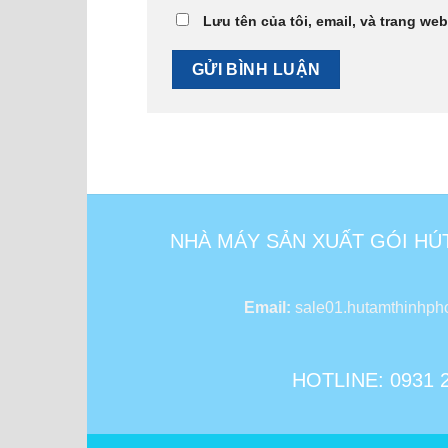
Lưu tên của tôi, email, và trang web
NHÀ MÁY SẢN XUẤT GÓI HÚ
Email:
sale01.hutamthinhp
HOTLINE: 0931 