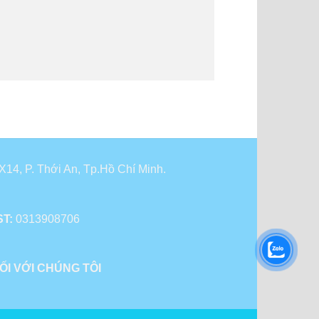
14, P. Thới An, Tp.Hồ Chí Minh.
T:
0313908706
ỐI VỚI CHÚNG TÔI