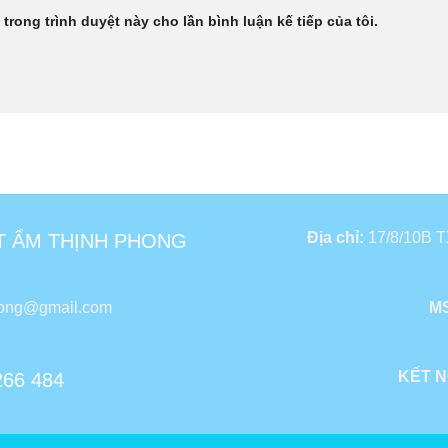
 trong trình duyệt này cho lần bình luận kế tiếp của tôi.
Địa chỉ:
17/8/10B TX
T ẨM THỊNH PHONG
hong@gmail.com
MS
KẾT N
266 484