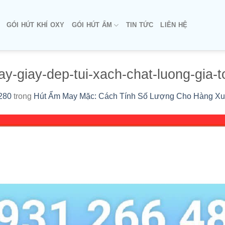
GÓI HÚT KHÍ OXY
GÓI HÚT ẨM
TIN TỨC
LIÊN HỆ
-giay-dep-tui-xach-chat-luong-gia-t
280
trong
Hút Ẩm May Mặc: Cách Tính Số Lượng Cho Hàng Xu