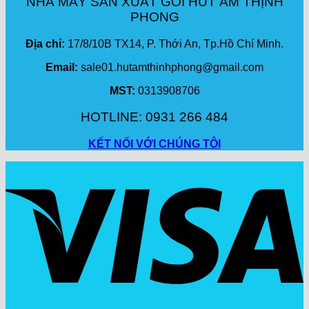
NHÀ MÁY SẢN XUẤT GÓI HÚT ẨM THỊNH
PHONG
Địa chỉ:
17/8/10B TX14, P. Thới An, Tp.Hồ Chí Minh.
Email:
sale01.hutamthinhphong@gmail.com
MST:
0313908706
HOTLINE: 0931 266 484
KẾT NỐI VỚI CHÚNG TÔI