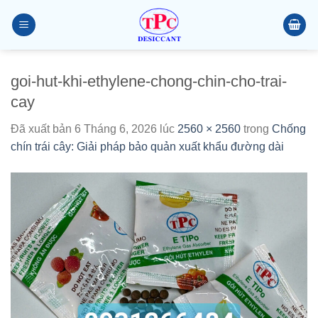
Chuyển
đến
nội
dung
goi-hut-khi-ethylene-chong-chin-cho-trai-
cay
Đã xuất bản
6 Tháng 6, 2026
lúc
2560 × 2560
trong
Chống
chín trái cây: Giải pháp bảo quản xuất khẩu đường dài