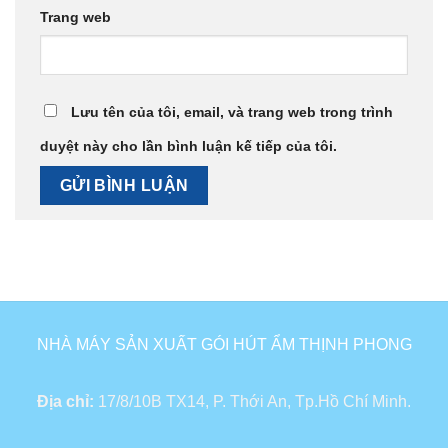
Trang web
Lưu tên của tôi, email, và trang web trong trình
duyệt này cho lần bình luận kế tiếp của tôi.
NHÀ MÁY SẢN XUẤT GÓI HÚT ẨM THỊNH PHONG
Địa chỉ:
17/8/10B TX14, P. Thới An, Tp.Hồ Chí Minh.