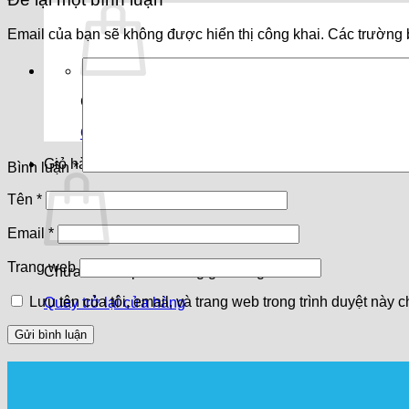
Email của bạn sẽ không được hiển thị công khai.
Các trường 
Chưa có sản phẩm trong giỏ hàng.
Quay trở lại cửa hàng
Giỏ hàng
Bình luận
*
Tên
*
Email
*
Trang web
Chưa có sản phẩm trong giỏ hàng.
Lưu tên của tôi, email, và trang web trong trình duyệt này ch
Quay trở lại cửa hàng