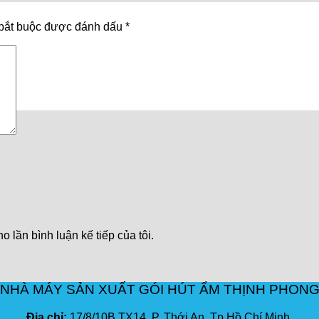
bắt buộc được đánh dấu
*
o lần bình luận kế tiếp của tôi.
NHÀ MÁY SẢN XUẤT GÓI HÚT ẨM THỊNH PHON
Địa chỉ:
17/8/10B TX14, P. Thới An, Tp.Hồ Chí Minh.